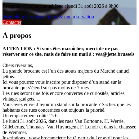
Brocante - Marché annuel Jette : lundi 31 août 2026 à 9h00
Nouvelle réservation
Cherchez une réservation
Contacter
À propos
ATTENTION : Si vous êtes maraîcher, merci de ne pas
réserver sur ce site, mais de faire un mail à : vea@jette.brussels
Chers riverains,
La grande brocante est l’un des atouts majeurs du Marché annuel
jettois.
Ici vous pourrez vous inscrire pour disposer d’un stand sur la
brocante qui s’étend sur pas moins de 7 rues.
Les rues seront une fois encore couvertes de curiosités, articles
vintage, gadgets, ...
Vous avez envie d’avoir un stand sur la brocante ? Sachez que les
habitants des rues concernées ont toujours la priorité.
Un emplacement coûte 15 €.
Le lundi 31 août 2026, dans les rues Van Bortonne, H. Werrie,
Gillebertus, Thomaes, Van Huynegem, F. Lenoir et dans la chaussée
de Wemmel.
Inscriptions : www.brocantejette.be (à partir du 1er avril pour les