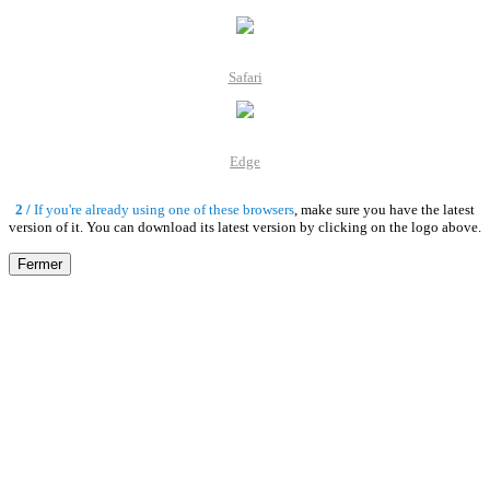
Safari
Edge
2 /
If you're already using one of these browsers
, make sure you have the latest
Place Laneau - Rue Van
version of it. You can download its latest version by clicking on the logo above.
Bortonne / Laneauplein -
Van Bortonnestraat
Fermer
rue Thomaesstraat
rue Henri Werriestraat