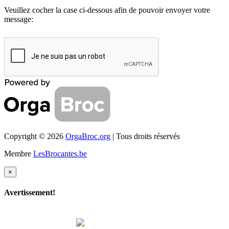
Veuillez cocher la case ci-dessous afin de pouvoir envoyer votre
message:
rue Henri Werriestraat
rue Gillebertusstraat
Chaussée de Wemmel /
Rue Ferdinand Lenoirstraat
Wemmelsesteenweg
Place Laneau /
Laneauplein
rue Thomaesstraat
rue Henri Werriestraat
rue Henri Werriestraat
Copyright © 2026
OrgaBroc.org
| Tous droits réservés
Chaussée de Wemmel /
Membre
LesBrocantes.be
Wemmelsesteenweg
Rue Léon Théodorstraat
Chaussée de Wemmel /
×
Wemmelsesteenweg
rue des Wallons /
Avertissement!
Walenstraat
rue Henri Werriestraat
rue Van Bortonne /
Bortonnestraat
rue Adolphe