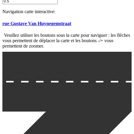
Navigation carte interactive:
rue Gustave Van Huynegemstraat
Veuillez utiliser les boutons sous la carte pour naviguer : les flèches
vous permettent de déplacer la carte et les boutons -/+ vous
permettent de zoomer.
rue Thomaesstraat
rue Léon Theodorstraat
rue Léon Theodorstraat
Chaussée de Wemmel /
Wemmelsesteenweg