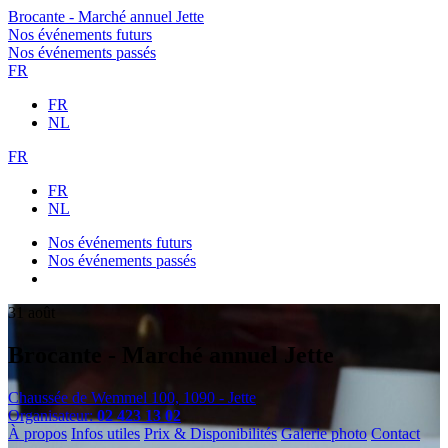
Brocante - Marché annuel Jette
Nos événements futurs
Nos événements passés
FR
FR
NL
FR
FR
NL
Nos événements futurs
Nos événements passés
31
août
Brocante - Marché annuel Jette
Chaussée de Wemmel 100, 1090 - Jette
Organisateur:
02 423 13 02
À propos
Infos utiles
Prix & Disponibilités
Galerie photo
Contact