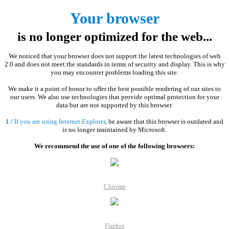
Chaussée de Wemmel /
Vandenschrieckstraat
Wemmelsesteenweg
Your browser
rue Adolphe
Chaussée de Wemmel /
Vandenschrieckstraat
Wemmelsesteenweg
is no longer optimized for the web...
rue Van Bortonnestraat
Chaussée de Wemmel /
Wemmelsesteenweg
rue Van Bortonne / Van
We noticed that your browser does not support the latest technologies of web
rue Henri Werriestraat
2.0 and does not meet the standards in terms of security and display. This is why
Bortonnestraat
you may encounter problems loading this site.
rue Gustave Van
Chaussée de Wemmel /
We make it a point of honor to offer the best possible rendering of our sites to
Huynegemstraat
Wemmelsesteenweg
rue Henri Werriestraat
our users. We also use technologies that provide optimal protection for your
rue Gillebertusstraat
data but are not supported by this browser.
rue Van Bortonnestraat
1 /
If you are using Internet Explorer
, be aware that this browser is outdated and
is no longer maintained by Microsoft.
rue Van Bortonne / Van
Place Laneau - Rue Van
Bortonnestraat
We recommend the use of one of the following browsers:
Bortonne / Laneauplein -
Parc Garcet / Garcetpark
Van Bortonnestraat
Chrome
Firefox