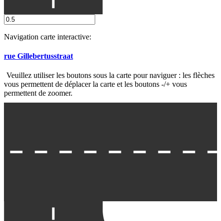
Navigation carte interactive:
Rue Léon Théodorstraat
rue Gillebertusstraat
Veuillez utiliser les boutons sous la carte pour naviguer : les flèches
BPOST
vous permettent de déplacer la carte et les boutons -/+ vous
permettent de zoomer.
Rue Henri Werriestraat
Rue Ferdinand Lenoirstraat